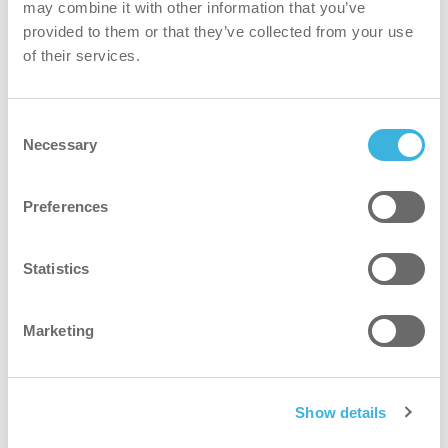
may combine it with other information that you’ve
Warum den iD.5 Bodenreiniger täglich
provided to them or that they’ve collected from your use
wählen?
of their services.
Consent
Necessary
Selection
Besser
Die Dosierungsoptionen von Better Smart, vordosierte
Preferences
Kapseln oder 2-Liter-Flaschen mit Dosierverschluss,
helfen, Überdosierungen zu vermeiden, Abfall zu
Statistics
reduzieren und die Reinigungskosten insgesamt zu
senken.
Marketing
safer
Non-classified and safe to use without protective
Show details
equipment.*