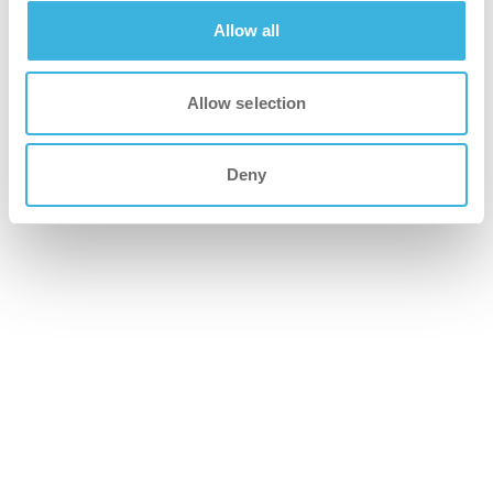
*Where industry or site-specific safety guidelines
Allow all
recommend the use of protective equipment, i-hygienic
advises adhering to those recommendations.
Allow selection
Grüner
Deny
Die pflanzliche Formel und die biobasierte Flasche führen
zu einer netto negativen CO2-Bilanz
Schneller
Leistungsoptimierte i-mop-Lösung, erhältlich als
vordosierte Kapseln oder in 2-Liter-Flaschen mit
integrierter Dosierkappe für eine schnelle und
gleichmäßige Zubereitung.