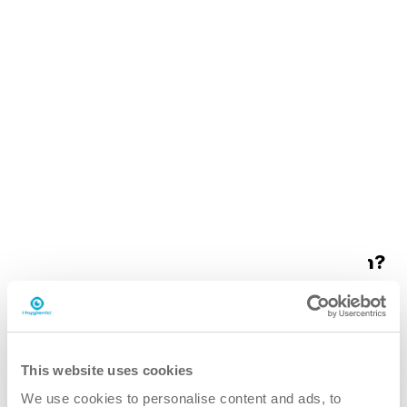
i.36 easydose
200 ml alu-air
Warum den i.36 Sanitärpolitur wählen?
Besser
This website uses cookies
Die vielseitige Politur von Versatile reduziert den Bedarf
We use cookies to personalise content and ads, to