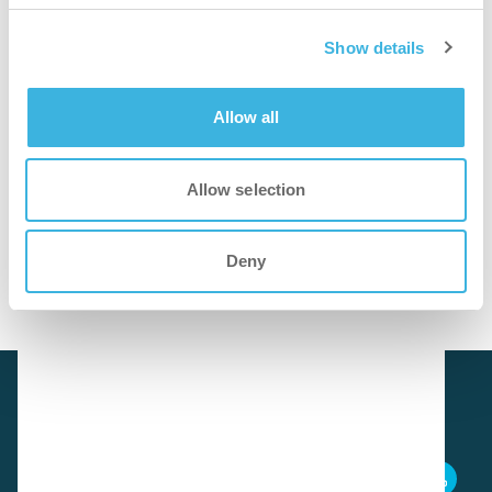
Schneller
Show details
Gebrauchsfertig für eine schnelle, bequeme und präzise
Anwendung.
Allow all
Sauberer
Allow selection
Entfernt Mineralablagerungen, Fett und Seifenreste, ohne
Deny
Kratzer zu hinterlassen.
SDS herunterladen
i.36 easydose (alu-air)