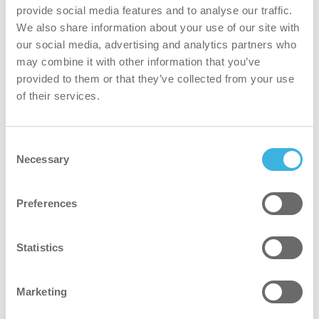
an mehreren Spezialprodukten und spart so Zeit und
provide social media features and to analyse our traffic.
Kosten.
We also share information about your use of our site with
our social media, advertising and analytics partners who
may combine it with other information that you’ve
safer
provided to them or that they’ve collected from your use
of their services.
Non-classified and safe to use without protective
equipment.*
Consent
*Where industry or site-specific safety guidelines
Necessary
Selection
recommend the use of protective equipment, i-hygienic
advises adhering to those recommendations.
Preferences
Grüner
Statistics
Pflanzliche Formel und 98 % recyceltes Aluminium,
angetrieben durch saubere Luft, zur Unterstützung einer
Marketing
Kreislaufwirtschaft.