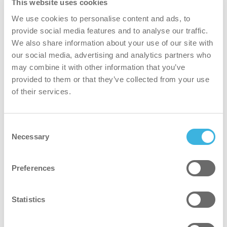
This website uses cookies
We use cookies to personalise content and ads, to
provide social media features and to analyse our traffic.
We also share information about your use of our site with
our social media, advertising and analytics partners who
may combine it with other information that you’ve
provided to them or that they’ve collected from your use
iD.30 easydose
of their services.
1L flacone applicatore
Consent
Necessary
Selection
Volume
Volume
1L
Preferences
Imballaggio
Imballaggio
flacone di applicazione
Dosaggio
Dosaggio
flexdose
Statistics
Numero di
Numero di articolo
K.12.106.0143.0/H
articolo