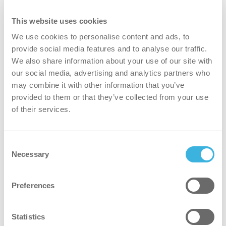
This website uses cookies
We use cookies to personalise content and ads, to
provide social media features and to analyse our traffic.
We also share information about your use of our site with
our social media, advertising and analytics partners who
may combine it with other information that you’ve
i.1 flexdose ultra
provided to them or that they’ve collected from your use
flexdose ultra
of their services.
Consent
Volume
Volume
2L
Necessary
Selection
Imballaggio
Imballaggio
flacone dosatore
Preferences
Dosaggio
Dosaggio
flexdose ultra
Dosi
Dosi
400
Statistics