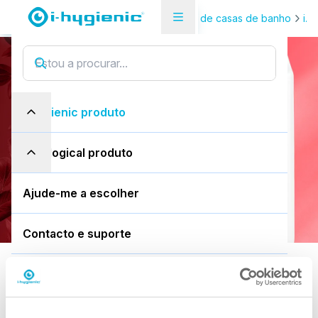
Visão geral do produto
Limpeza de casas de banho
i.3
Descaler, 5L can
i
.
3
4
d
e
s
c
a
l
e
r
i-hygienic produto
lata de 5L
eco-logical produto
Descarregar a FDS
Ajude-me a escolher
Contacto e suporte
Padrão