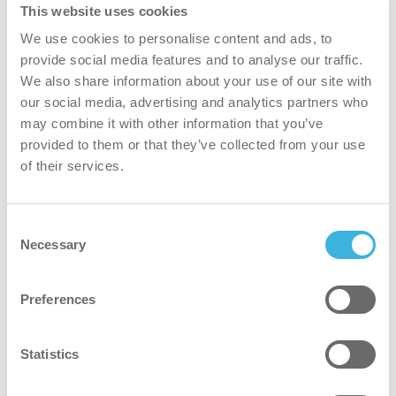
This website uses cookies
We use cookies to personalise content and ads, to
provide social media features and to analyse our traffic.
We also share information about your use of our site with
our social media, advertising and analytics partners who
may combine it with other information that you’ve
provided to them or that they’ve collected from your use
Descaler, 5L can
of their services.
lata de 5L
Consent
Necessary
Selection
Volume
Volume
5L
Embalagem
Embalagem
bidão
Preferences
Dosagem
Dosagem
easydose
Statistics
Número do
Número do artigo
K.2.I34.CA.5000
artigo