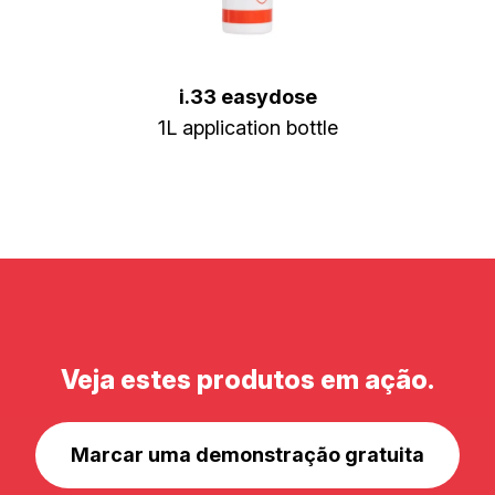
i.33 easydose
1L application bottle
Veja estes produtos em ação.
Marcar uma demonstração gratuita