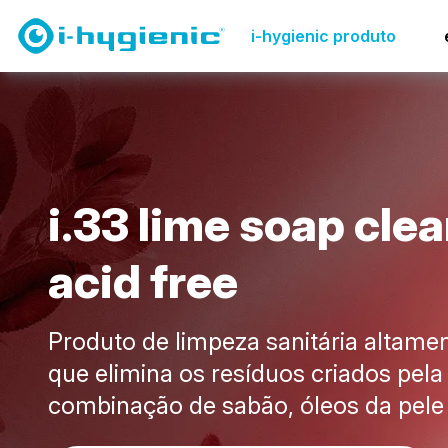
Visão geral do produto
Limpeza de casas de banho
i-hygienic produto
i
.
3
3
l
i
m
e
s
o
a
p
c
l
e
a
a
c
i
d
f
r
e
e
Produto de limpeza sanitária altamen
que elimina os resíduos criados pela
combinação de sabão, óleos da pele 