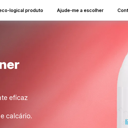
i.33 lime soap cleaner acid free
eco-logical produto
Ajude-me a escolher
Cont
n
e
r
te eficaz
e calcário.