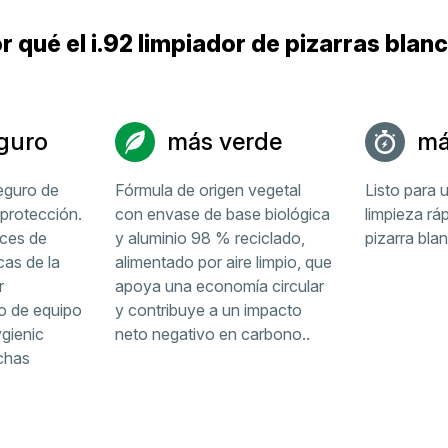
r qué el i.92 limpiador de pizarras blan
guro
más verde
má
eguro de
Fórmula de origen vegetal
Listo para 
 protección.
con envase de base biológica
limpieza ráp
ices de
y aluminio 98 % reciclado,
pizarra bla
cas de la
alimentado por aire limpio, que
r
apoya una economía circular
o de equipo
y contribuye a un impacto
ygienic
neto negativo en carbono..
chas