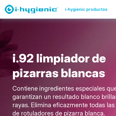
Página de productos
Solucionadores de problemas
i-hygienic productos
i
.
9
2
l
i
m
p
i
a
d
o
r
d
e
p
i
z
a
r
r
a
s
b
l
a
n
c
a
s
Contiene ingredientes especiales qu
garantizan un resultado blanco brilla
rayas. Elimina eficazmente todas la
de rotuladores de pizarra blanca.