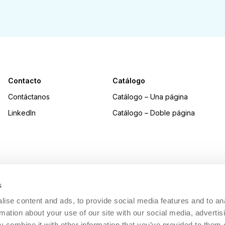
Contacto
Catálogo
Contáctanos
Catálogo – Una página
LinkedIn
Catálogo – Doble página
s
ise content and ads, to provide social media features and to an
rmation about your use of our site with our social media, advertis
 combine it with other information that you’ve provided to them o