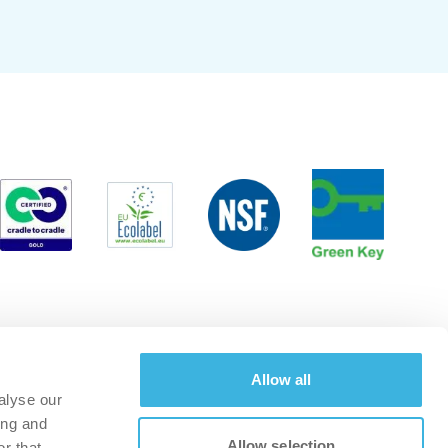
Allow all
alyse our
ing and
Allow selection
r that