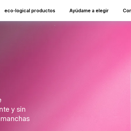
i.92 limpiador de pizarras blancas
eco-logical productos
Ayúdame a elegir
Con
e
nte y sin
s manchas