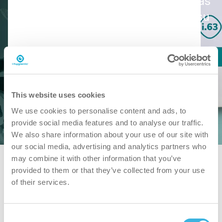
para su uso en alfombras y tapicerías
de colores sólidos. Adecuado para su
uso en combinación con ORBOT.
Reserve una demostración gratuita
This website uses cookies
Descargar SDS
Descargar PDS
We use cookies to personalise content and ads, to
provide social media features and to analyse our traffic.
We also share information about your use of our site with
our social media, advertising and analytics partners who
may combine it with other information that you’ve
provided to them or that they’ve collected from your use
of their services.
Consent