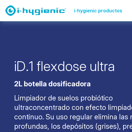
Página de productos
Suelo y moqueta
iD.1 limpiad
i-hygienic productos
i
D
.
1
f
l
e
x
d
o
s
e
u
l
t
r
a
2L botella dosificadora
Limpiador de suelos probiótico
ultraconcentrado con efecto limpiad
continuo. Su uso regular elimina la
profundas, los depósitos (grises), pr