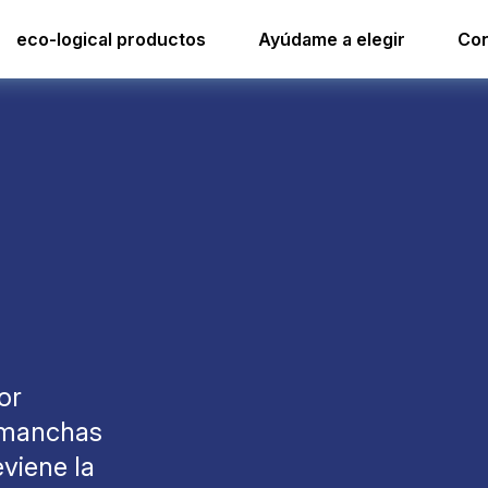
or higienizante para cobotic
iD.1 flexdose ultra
eco-logical productos
Ayúdame a elegir
Con
iD.1 flexdose ultr
or
s manchas
eviene la