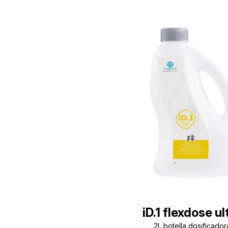
iD.1 flexdose ul
2L botella dosificador