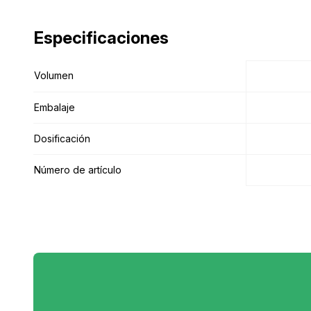
Especificaciones
Especificaciones
Volumen
Volumen
Embalaje
Embalaje
Dosificación
Dosificación
Número de artículo
Número de artículo