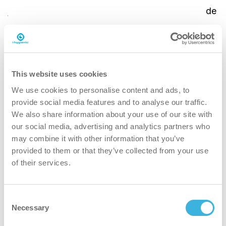
juntos a la perfección, creando una experiencia de
limpieza más inteligente, más segura y más
sostenible. El i-mop ofrece un potente rendimiento
de limpieza mecánica con un consumo mínimo de
agua, mientras que i-dose garantiza una
This website uses cookies
dosificación precisa en cada uso.
We use cookies to personalise content and ads, to
provide social media features and to analyse our traffic.
Esto reduce el desperdicio, simplifica el proceso
We also share information about your use of our site with
de limpieza y contribuye a obtener resultados de
our social media, advertising and analytics partners who
limpieza consistentes.
may combine it with other information that you’ve
provided to them or that they’ve collected from your use
of their services.
01
Consent
Necessary
Selection