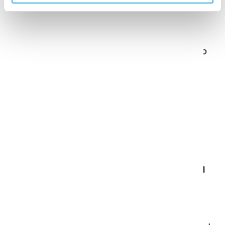
01
Sistema de bucle cerrado
Los limpiadores no necesitan entrar en contacto
con el producto de limpieza.
¿Necesita más flexibilidad en su
protocolo de dosificación?
Mientras que las cápsulas i-dose son perfectas
para una limpieza sencilla y móvil con el i-mop,