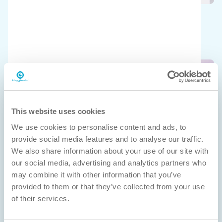
Astianpesukone
This website uses cookies
We use cookies to personalise content and ads, to
provide social media features and to analyse our traffic.
We also share information about your use of our site with
our social media, advertising and analytics partners who
may combine it with other information that you’ve
provided to them or that they’ve collected from your use
Pesula
of their services.