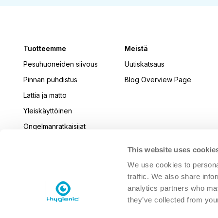
Tuotteemme
Meistä
Pesuhuoneiden siivous
Uutiskatsaus
Pinnan puhdistus
Blog Overview Page
Lattia ja matto
Yleiskäyttöinen
Ongelmanratkaisijat
Keittiö
This website uses cookie
Desinfioi
We use cookies to personal
Astianpesukone
traffic. We also share info
analytics partners who may
Pesula
they’ve collected from your
Ihonhoito