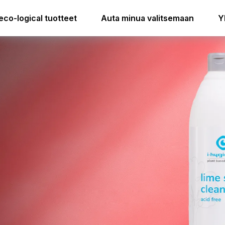
.33 lime soap cleaner acid free
i.33 easydose
eco-logical tuotteet
Auta minua valitsemaan
Y
i.33 easydose