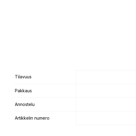
Tilavuus
Tilavuus
Pakkaus
Pakkaus
Annostelu
Annostelu
Artikkelin numero
Artikkelin numero