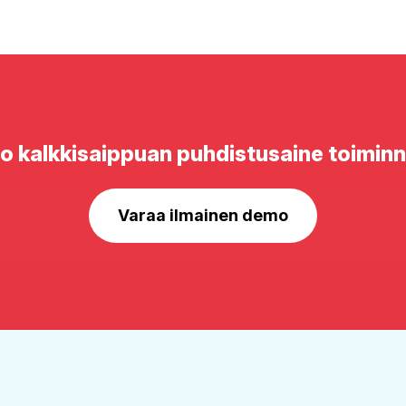
o kalkkisaippuan puhdistusaine toimin
Varaa ilmainen demo