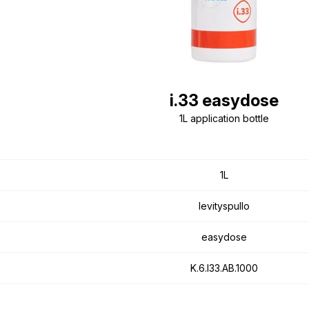
i.33 easydose
1L application bottle
1L
levityspullo
easydose
K.6.I33.AB.1000