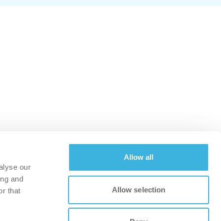
Allow all
alyse our
ing and
Allow selection
r that