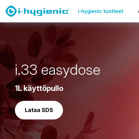
Tuotteen yleiskatsaussivu
Pesuhuoneiden siivous
i
i-hygienic tuotteet
i
.
3
3
e
a
s
y
d
o
s
e
1L käyttöpullo
Lataa SDS