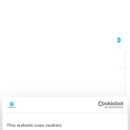
Meer informatie
i.1 autodose ultra
Verpakking
buidel
Volume
1,8L
Doses
360
Artikelnummer
K.4.I1.PO.1800
This website uses cookies