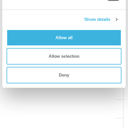
Volume
2L
Show details
Doses
400
Allow all
Artikelnummer
K.6.I1.DB.2000
Allow selection
i.1 flexdose
Deny
Verpakking
doseerfles
Doses
100
Volume