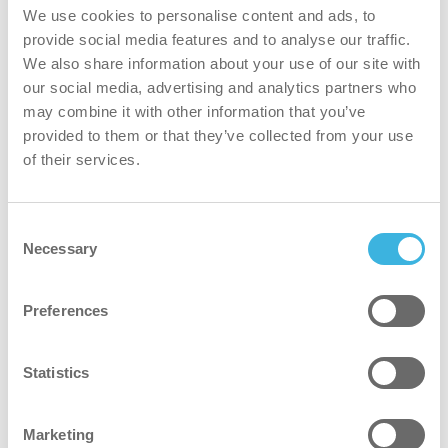
We use cookies to personalise content and ads, to
i.1 flexdose
provide social media features and to analyse our traffic.
We also share information about your use of our site with
Verpakking
our social media, advertising and analytics partners who
kan
may combine it with other information that you’ve
provided to them or that they’ve collected from your use
Volume
of their services.
5L
Doses
Consent
500
Necessary
Selection
Artikelnummer
K.2.I1.CA.5000
Preferences
i.1 flexdose ultra
Statistics
Verpakking
Marketing
doseerfles