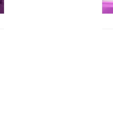
i.1 allesreiniger
i.1 allesreiniger
Ultrageconcentreerde allesreiniger met
snelwerkende zuurstof voor effectieve
vuilverwijdering. Vervangt de zeven meest
gebruikte professionele dagelijkse
reinigingsmiddelen: sanitair, interieur, vloer,
glas en spiegel, toilet, interieurstripper en
vlekverwijderaar voor tapijt en bekleding.
Biedt een hygiënisch, antimicrobieel effect
door actieve zuurstof.