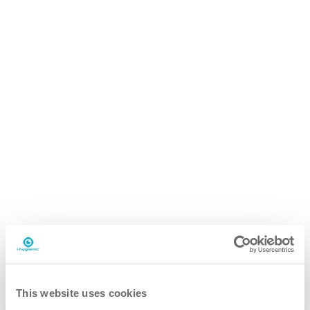
i.28 flexdose
5KG emmer
Waarom de i.28 friteusereiniger?
beter
This website uses cookies
Herstelt de prestaties van de friteuse, vermindert