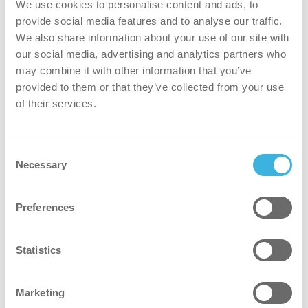
We use cookies to personalise content and ads, to
handmatig schrobben en verlengt de levensduur van de
provide social media features and to analyse our traffic.
apparatuur.
We also share information about your use of our site with
our social media, advertising and analytics partners who
veiliger
may combine it with other information that you’ve
provided to them or that they’ve collected from your use
Ecologische formule, ontworpen voor professioneel
of their services.
gebruik. Tijdens het aanbrengen moeten geschikte
persoonlijke beschermingsmiddelen (PBM’s) worden
gedragen, zoals chemisch bestendige handschoenen en
Consent
Necessary
een veiligheidsbril. Wees voorzichtig en volg de
Selection
veiligheidsinstructies in het veiligheidsinformatieblad.
Preferences
groener
Statistics
Verpakking van 100% gerecycled kunststof die een
circulaire economie ondersteunt door materialen in
gebruik te houden.
Marketing