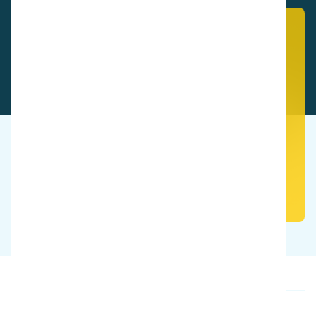
Bekijk deze producten in actie
Boek een gratis demo
Onze producten
Over ons