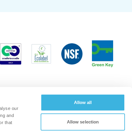
Allow all
alyse our
ing and
Allow selection
r that