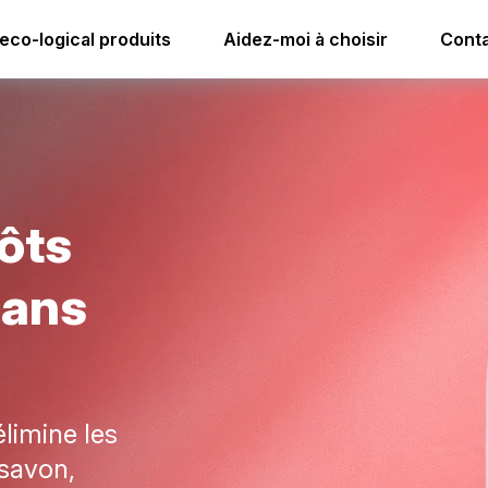
lettes
i.33 nettoyant dépôts calcaire et savon sans acide
eco-logical produits
Aidez-moi à choisir
Conta
ô
t
s
s
a
n
s
élimine les
 savon,