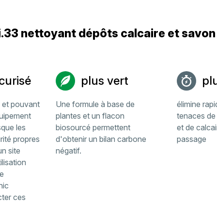
i.33 nettoyant dépôts calcaire et savo
curisé
plus vert
pl
 et pouvant
Une formule à base de
élimine rap
quipement
plantes et un flacon
tenaces de
sque les
biosourcé permettent
et de calcai
ité propres
d'obtenir un bilan carbone
passage
n site
négatif.
lisation
e
nic
cter ces