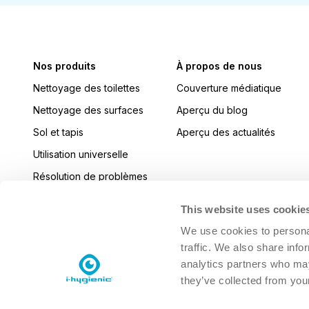
Nos produits
À propos de nous
Nettoyage des toilettes
Couverture médiatique
Nettoyage des surfaces
Aperçu du blog
Sol et tapis
Aperçu des actualités
Utilisation universelle
Résolution de problèmes
Cuisine
This website uses cookie
Désinfecter
We use cookies to personal
Laver la vaisselle en machine
traffic. We also share info
analytics partners who may
Blanchisserie
they’ve collected from your
Soins de la peau