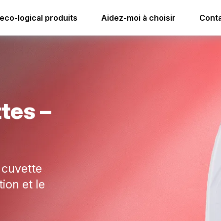
lettes
i.4 nettoyant toilettes – détartrant
eco-logical produits
Aidez-moi à choisir
Conta
t
t
e
s
–
a cuvette
ion et le