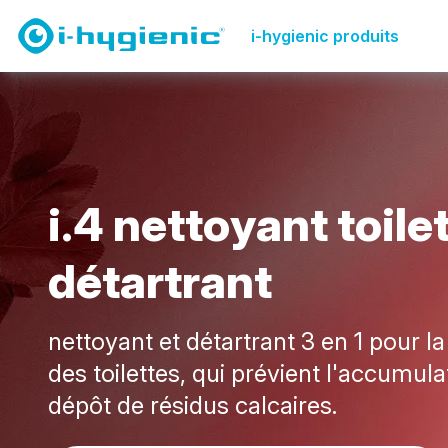
Page de présentation des produits
Nettoyage des toi
i-hygienic produits
i
.
4
n
e
t
t
o
y
a
n
t
t
o
i
l
e
d
é
t
a
r
t
r
a
n
t
nettoyant et détartrant 3 en 1 pour l
des toilettes, qui prévient l'accumulat
dépôt de résidus calcaires.