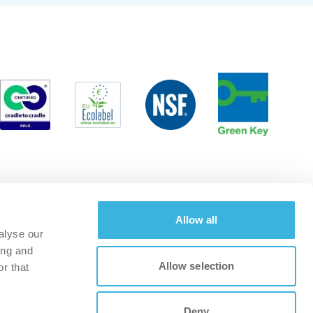
Allow all
alyse our
ing and
Allow selection
r that
Deny