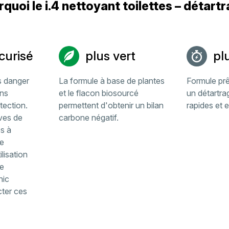
quoi le i.4 nettoyant toilettes – détart
curisé
plus vert
pl
s danger
La formule à base de plantes
Formule prê
ans
et le flacon biosourcé
un détartra
tection.
permettent d'obtenir un bilan
rapides et e
ives de
carbone négatif.
es à
te
lisation
e
nic
cter ces