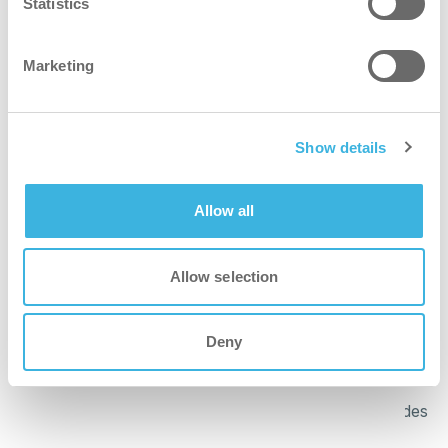
Statistics
plus vert
Marketing
Une formule à base de plantes et un bidon de 5 litres
d'origine biologique peuvent permettre d'obtenir un bilan
carbone négatif.
Show details
plus rapide
Allow all
Le procédé permet une application rapide et un séchage
rapide, réduisant ainsi les temps d'arrêt au minimum.
Allow selection
plus propre
Deny
Pénètre dans les fibres pour éliminer les salissures ; sa
formule à ‑faible résidu aide à prévenir ‑la réapparition des
salissures.