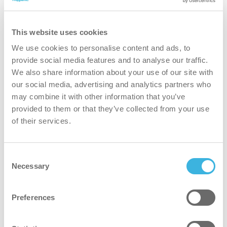
encapsulation?
This website uses cookies
We use cookies to personalise content and ads, to
meilleur
provide social media features and to analyse our traffic.
We also share information about your use of our site with
our social media, advertising and analytics partners who
Un produit optimisé pour un nettoyage rapide et ciblé,
may combine it with other information that you’ve
permettant de gagner du temps et d'économiser des
provided to them or that they’ve collected from your use
efforts.
of their services.
plus sécurisé
Consent
Necessary
Non classé et pouvant être utilisé sans équipement de
Selection
protection. Lorsque les consignes de sécurité spécifiques
à un secteur ou à un site recommandent le port d'un
Preferences
équipement de protection, i-hygienic conseille de
respecter ces recommandations.