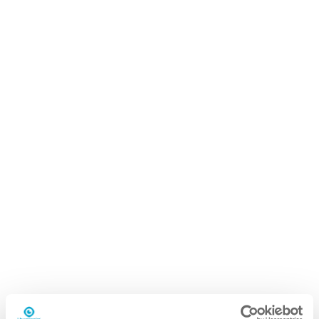
i.61 flexdose
5L bidon
Pourquoi le i.61 nettoyant moquettes