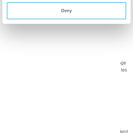
Deny
Pourquoi le i.3
nettoyant sanitaires?
meilleur
Les options de dosage (distributeur automatique, dosage
manuel portable ou prêt à l'emploi) permettent d'éviter les
surdosages, de réduire le gaspillage et de diminuer les
coûts globaux de nettoyage.
plus sécurisé
Non classé et sans danger pour l'utilisation sans
équipement de protection. Lorsque les directives de
sécurité spécifiques à l'industrie ou au site recommandent