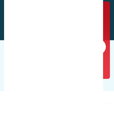
Voir ces produits en action
Réservez une démonstration gratuite
Nos produits
À propos de nous