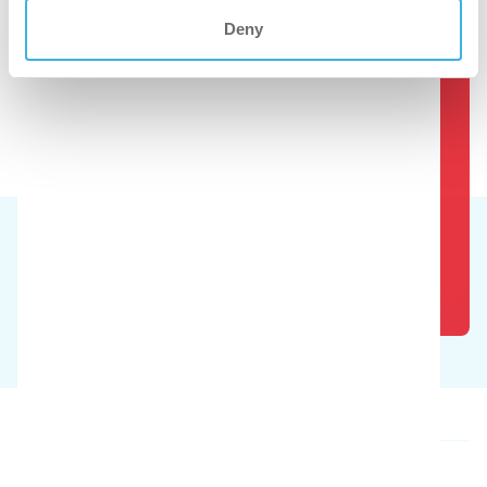
Deny
Bekijk de sanitairreiniger in actie
Boek een gratis demo
Onze producten
Over ons