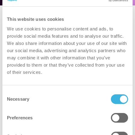
This website uses cookies
We use cookies to personalise content and ads, to
provide social media features and to analyse our traffic.
We also share information about your use of our site with
our social media, advertising and analytics partners who
may combine it with other information that you’ve
provided to them or that they’ve collected from your use
iT.32 flexdose
of their services.
10L bidon
Caractéristiques
Caractéristiques
Consent
Necessary
Selection
Emballage
Emballage
bidon
Preferences
Dosage
Dosage
autodose ultra