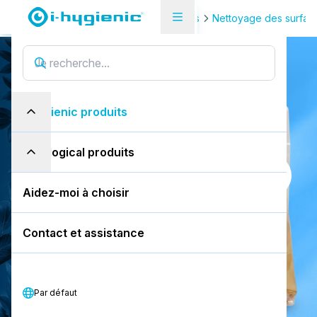
Page de présentation des produits
Nettoyage des surfac
1.5 autodose ultra
1
.
5
a
u
t
o
d
o
s
e
u
l
t
r
a
i-hygienic produits
1,8L sachet
eco-logical produits
Réservez une démonstration gratuite
Aidez-moi à choisir
Télécharger la FDS
Contact et assistance
Télécharger la PDS
Par défaut