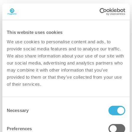
Dosage
Dosage
autodose ultra
Certificats
Certificats
Cradle to Cradle Or
Numéro d'article
Numéro d'article
K.4.I5.PO.1800
This website uses cookies
We use cookies to personalise content and ads, to
provide social media features and to analyse our traffic.
We also share information about your use of our site with
our social media, advertising and analytics partners who
may combine it with other information that you’ve
provided to them or that they’ve collected from your use
of their services.
01
Consent
Necessary
Selection
Preferences