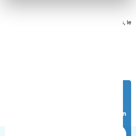
Formule ultra-concentrée
Formule hautement concentrée permettant une
dilution jusqu'à 1:1000, réduisant les emballages, le
transport et l'espace de stockage.
Voir le nettoyeur d'intérieur en action
Réservez une démonstration gratuite