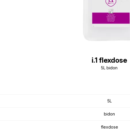
i.1 flexdose
5L bidon
5L
bidon
flexdose