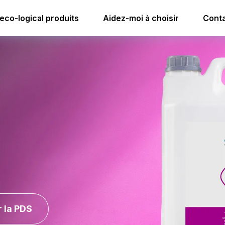
elle
i.1 nettoyant multi-usages
i.1 flexdose
eco-logical produits
Aidez-moi à choisir
Conta
i.1 flexdose
 la PDS