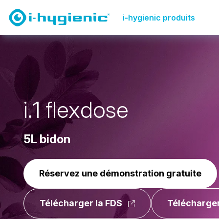
Page de présentation des produits
Utilisation univers
i-hygienic produits
i
.
1
f
l
e
x
d
o
s
e
5L bidon
Réservez une démonstration gratuite
Télécharger la FDS
Télécharger