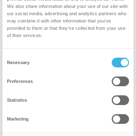
We also share information about your use of our site with
iD.30 easydose
our social media, advertising and analytics partners who
1L påføringsflaske
may combine it with other information that you’ve
provided to them or that they’ve collected from your use
of their services.
Consent
Necessary
Selection
Preferences
Statistics
Marketing