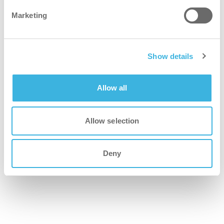
Marketing
Show details
Allow all
i.Q1 autodose ultra
200L varibox
Allow selection
Deny