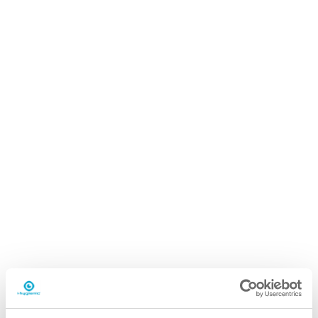
iQ.1 autodose ultra
10L dåse