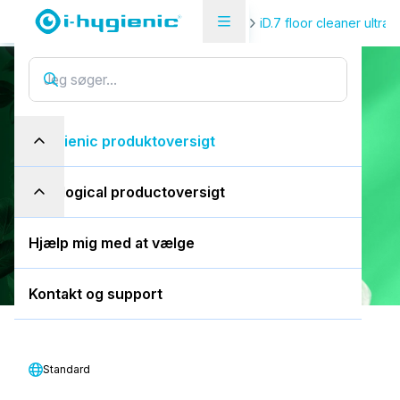
Produktoversigt
Gulv og tæppe
iD.7 floor cleaner ultra
iD.7 i-dose
i
D
.
7
i
-
d
o
s
e
i-hygienic produktoversigt
10 ml bælg
eco-logical productoversigt
Download SDS
Hjælp mig med at vælge
Kontakt og support
Standard