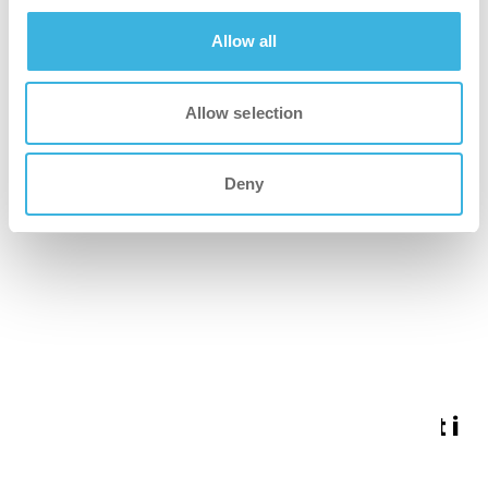
Allow all
01
Allow selection
System med lukket kredsløb
Deny
Rengøringsfolk behøver ikke at komme i kontakt
med rengøringsmidlet.
Har du brug for mere fleksibilitet i
din doseringsprotokol?