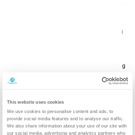
Perfekt match med i-mop
i-dose og i-mop er designet til at arbejde hånd i
hånd og skabe en smartere, sikrere og mere
bæredygtig rengøringsoplevelse. i-mop leverer
kraftfuld mekanisk rengøring med et minimalt
vandforbrug, mens i-dose sikrer præcis dosering
hver gang.
Det reducerer spild, forenkler
rengøringsprocessen og understøtter ensartede
This website uses cookies
rengøringsresultater.
We use cookies to personalise content and ads, to
provide social media features and to analyse our traffic.
We also share information about your use of our site with
our social media, advertising and analytics partners who