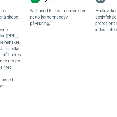
 for
Biobasert 5L kan resultere i en
Hurtigvirke
or å skape
netto karbonnegativ
desinfeksjo
påvirkning.
profesjonel
ende
industriell
tyr (PPE),
ge hansker,
riller eller
, må brukes
ngå utslipp
res med
g
onene i
et.