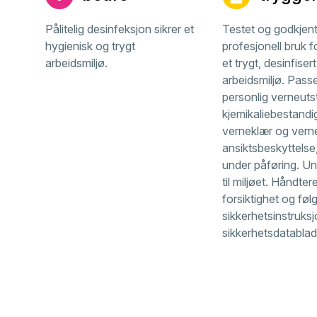
Pålitelig desinfeksjon sikrer et
Testet og godkjent
hygienisk og trygt
profesjonell bruk f
arbeidsmiljø.
et trygt, desinfisert
arbeidsmiljø. Pass
personlig verneuts
kjemikaliebestandi
verneklær og verneb
ansiktsbeskyttelse
under påføring. Un
til miljøet. Håndte
forsiktighet og føl
sikkerhetsinstruksj
sikkerhetsdatablad