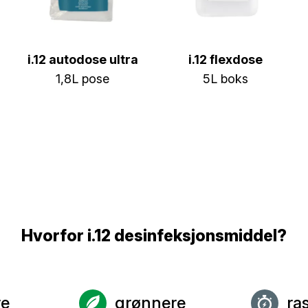
i.12 autodose ultra
i.12 flexdose
1,8L pose
5L boks
Hvorfor i.12 desinfeksjonsmiddel?
re
grønnere
ra