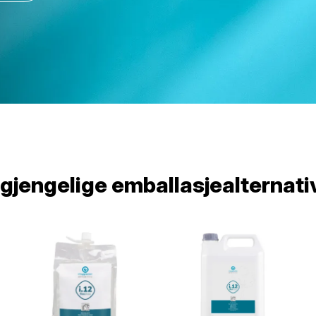
lgjengelige emballasjealternati