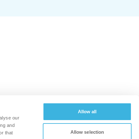
Allow all
alyse our
ing and
Allow selection
r that