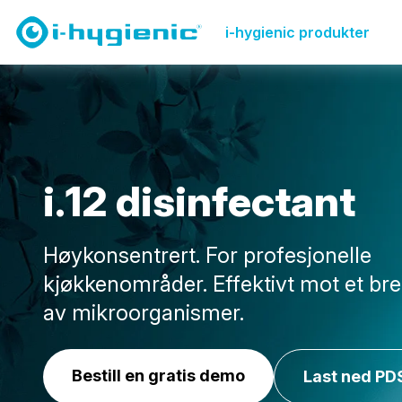
Produktoversikt Side
Desinfiser
i.12 disinfectant
i-hygienic produkter
i
.
1
2
d
i
s
i
n
f
e
c
t
a
n
t
Høykonsentrert. For profesjonelle
kjøkkenområder. Effektivt mot et bre
av mikroorganismer.
Bestill en gratis demo
Last ned PD