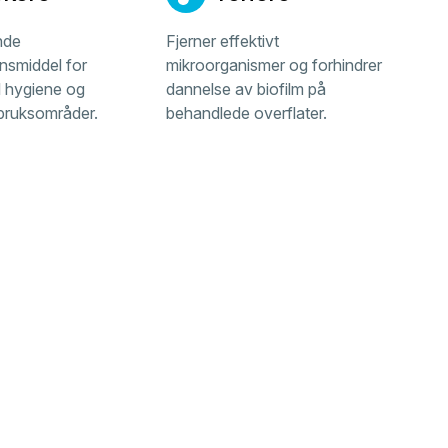
nde
Fjerner effektivt
nsmiddel for
mikroorganismer og forhindrer
l hygiene og
dannelse av biofilm på
e bruksområder.
behandlede overflater.