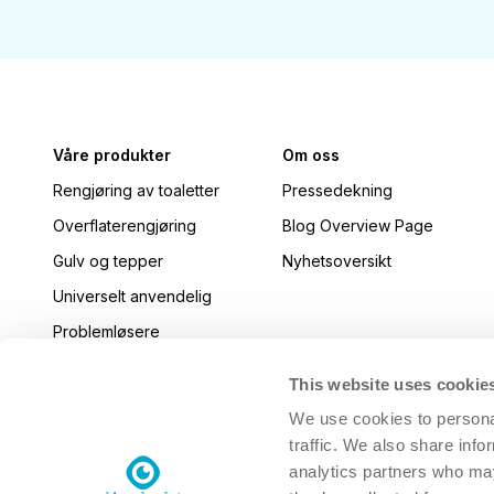
Våre produkter
Om oss
Rengjøring av toaletter
Pressedekning
Overflaterengjøring
Blog Overview Page
Gulv og tepper
Nyhetsoversikt
Universelt anvendelig
Problemløsere
Kjøkken
This website uses cookie
Desinfiser
We use cookies to personal
Maskinoppvask
traffic. We also share info
analytics partners who may
Klesvask