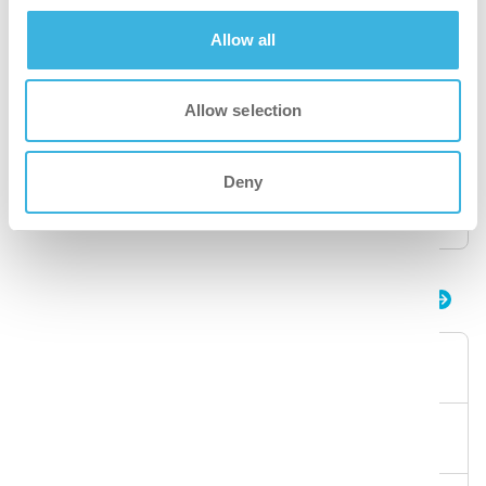
1,8L
Allow all
Doser
360
Allow selection
Attester
Cradle to Cradle Gold
Deny
Artikkelnummer
K.4.I51.PO.1800
i.51 flexdose ultra
Emballasje
dispenserflaske
Volum
2L