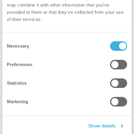
K.6.I5.SB.750
may combine it with other information that you’ve
provided to them or that they’ve collected from your use
i.51 interior cleaner probiotic
of their services.
Med selvkontinuerlig rengjøringseffekt.
Regelmessig bruk fjerner dype flekker, (grå)
Consent
avleiringer, forhindrer smussopphopning og
Necessary
Selection
stopper ubehagelig lukt.
Preferences
Mer informasjon
Statistics
i.51 autodose ultra
Marketing
Emballasje
pose
Show details
Volum