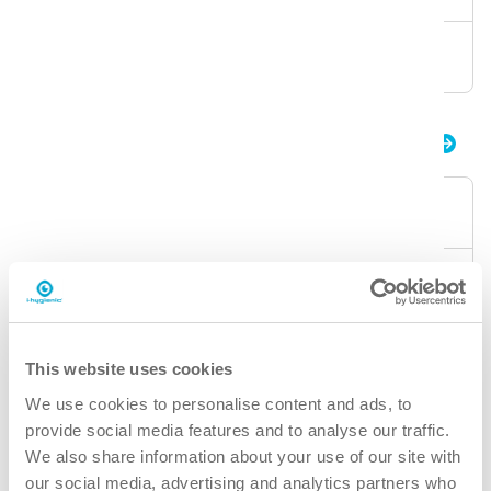
Artikkelnummer
K.6.I5.DB.1000
i.5 easydose
Emballasje
sprayflaske
Dosering
easydose
Volum
750 ml
This website uses cookies
We use cookies to personalise content and ads, to
Attester
provide social media features and to analyse our traffic.
Cradle to Cradle Gold
We also share information about your use of our site with
our social media, advertising and analytics partners who
Artikkelnummer