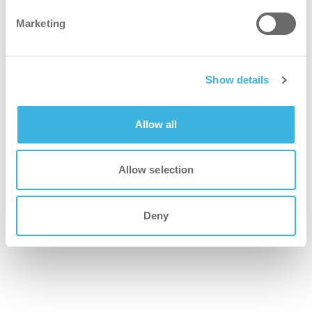
forte?
Marketing
bedre
Show details
Kraftig djuprengjøring reduserer manuell skrubbing og
Allow all
gjenoppretter sterkt tilsmussede gulv på en effektiv måte.
tryggere
Allow selection
Ikke klassifisert og trygg å bruke uten verneutstyr*
Deny
grønnere
Plantebasert formel og biobasert 5L kan resultere i en
netto karbonnegativ påvirkning.