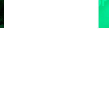
Last ned PDS
Tilgjengelige
emballasjealternativer