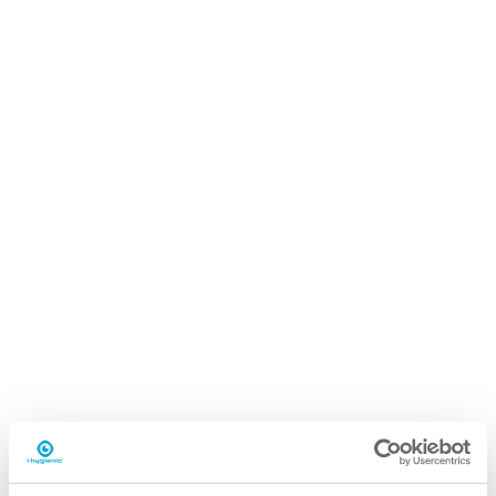
i.73 flexdose
1L dispenserflaske