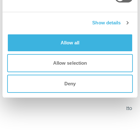
bedre
Show details
Klar-til-bruk-skum sikrer presis påføring, reduserer avfall
og sparer tid under avfettingsoppgaver.
Allow all
tryggere
Allow selection
Ikke klassifisert og trygt å bruke uten verneutstyr*
Deny
grønnere
Plantebasert formel og biobasert sprayflaske gir en netto
karbonnegativ innvirkning.
raskere