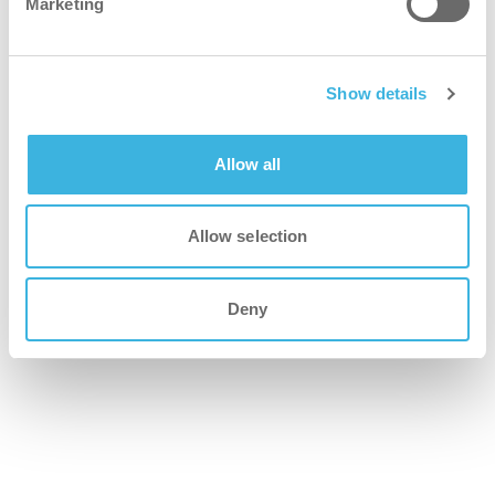
Marketing
bedre
Show details
Sparer tid og energi ved å rengjøre uten å slå av eller tine
opp apparater.
Allow all
tryggere
Allow selection
Ikke klassifisert og trygt å bruke uten verneutstyr*
Deny
grønnere
Plantebasert formel i biobasert flaske og 5 liters boks,
som gir en netto karbonnegativ påvirkning.
raskere