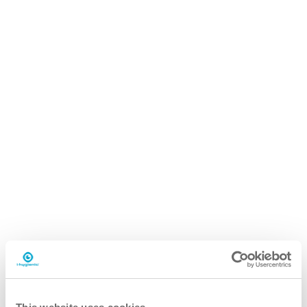
i.29 easydose
750 ml sprayflaske