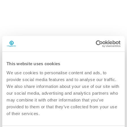
This website uses cookies
i.19 easydose
We use cookies to personalise content and ads, to
750 ml sprayflaske
provide social media features and to analyse our traffic.
We also share information about your use of our site with
our social media, advertising and analytics partners who
may combine it with other information that you’ve
provided to them or that they’ve collected from your use
Hvorfor i19 .glassrens uten parfyme?
of their services.