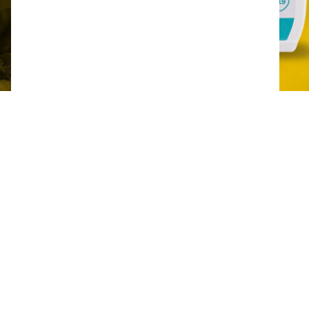
Last ned PDS
Tilgjengelige
emballasjealternativer