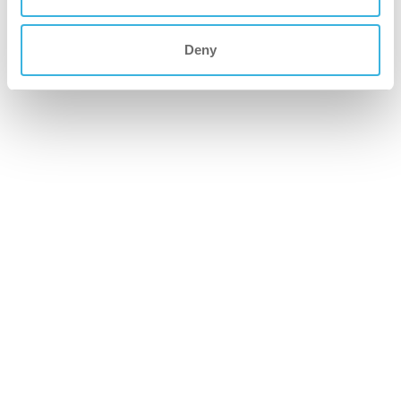
raskere
Deny
Klar til bruk for rask, praktisk og nøyaktig påføring.
renere
Strykfri glans med en antistatisk finish som bidrar til å
forhindre rekontaminering.
*Der hvor bransje- eller stedsspesifikke
sikkerhetsretningslinjer anbefaler bruk av
verneutstyr, anbefaler i-hygienic å følge disse
anbefalingene.