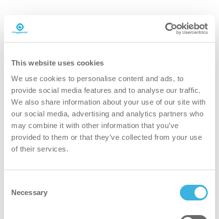
i.22 easydose
This website uses cookies
1L påføringsflaske
We use cookies to personalise content and ads, to
provide social media features and to analyse our traffic.
We also share information about your use of our site with
our social media, advertising and analytics partners who
may combine it with other information that you’ve
provided to them or that they’ve collected from your use
Hvorfor i.22 avkalker forte?
of their services.
Consent
bedre
Necessary
Selection
Svært effektiv ytelse reduserer skrubbing, vannforbruk og