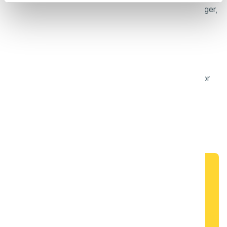
Løser effektivt opp gjenstridige kalk- og mineralavleiringer,
noe som sparer tid ved dyp rengjøring.
renere
Etterlater kjøkkenoverflatene glatte, skinnende og fri for
mineralavleiringer.
Se disse produktene i aksjon