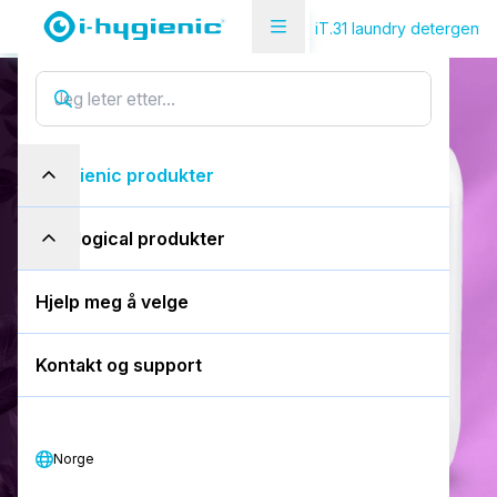
Produktoversikt Side
Klesvask
iT.31 laundry detergent 
iT.31 autodose ultra
i
T
.
3
1
a
u
t
o
d
o
s
e
u
l
t
r
a
i-hygienic produkter
10L boks
eco-logical produkter
Bestill en gratis demo
Hjelp meg å velge
Last ned SDS
Kontakt og support
Last ned PDS
Norge