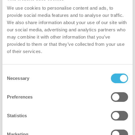
We use cookies to personalise content and ads, to
tryggere
provide social media features and to analyse our traffic.
We also share information about your use of our site with
Økologisk formulering utviklet for profesjonell bruk.
our social media, advertising and analytics partners who
Påføring gjennom doseringssystem begrenser direkte
may combine it with other information that you’ve
kontakt med vaskemiddelet. Passende personlig
provided to them or that they’ve collected from your use
verneutstyr - kjemikaliebestandige hansker, verneklær og
of their services.
vernebriller eller ansiktsbeskyttelse - må brukes under
påføring eller ved håndtering av produktet. Håndter
Consent
produktet med forsiktighet og følg
Necessary
Selection
sikkerhetsinstruksjonene i sikkerhetsdatabladet.
Preferences
grønnere
Plantebaserte ingredienser og emballasje med redusert
Statistics
vekt og minimalt med plast gir lavere miljøpåvirkning.
Marketing