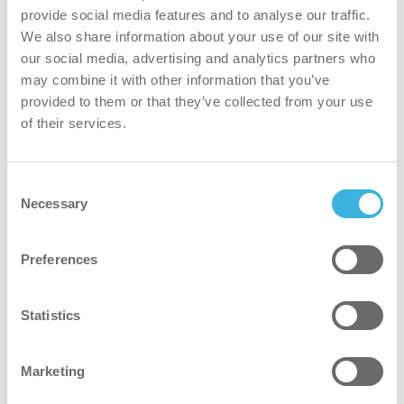
provide social media features and to analyse our traffic.
sikrere
We also share information about your use of our site with
our social media, advertising and analytics partners who
Økologisk formulering utviklet for profesjonell bruk.
may combine it with other information that you’ve
Passende personlig verneutstyr (PPE),
provided to them or that they’ve collected from your use
kjemikaliebestandige hansker og vernebriller, må brukes
of their services.
under påføring. Håndteres med forsiktighet og følg
sikkerhetsinstruksjonene i sikkerhetsdatabladet.
Consent
Necessary
Selection
grønnere
Plantebasert formel og biobasert flaske gir en netto
Preferences
karbonnegativ innvirkning.
Statistics
raskere
Marketing
Løser effektivt opp gjenstridige kalk- og mineralavleiringer
for raskere avkalkingsresultater.