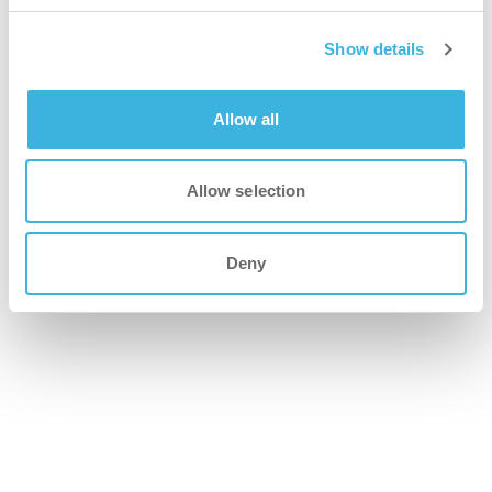
Show details
renere
Etterlater toalettoverflatene glatte, skinnende og fri for
Allow all
mineralavleiringer.
Allow selection
Deny
Tilgjengelige
emballasjealternativer