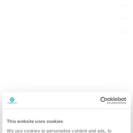
Dosering
Dosering
easydose
Artikkelnummer
Artikkelnummer
K.4.I3.PO.1800
Hvorfor i.35 avkalker forte?
bedre
Svært effektiv ytelse reduserer skrubbeinnsatsen,
vannforbruket og nedetiden, noe som sparer tid og
This website uses cookies
arbeidskostnader.
We use cookies to personalise content and ads, to